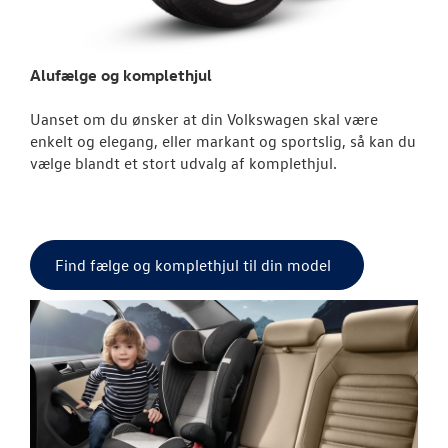
Volkswagen Cl
Volkswagen S
Alufælge og komplethjul
Foliepakke De
Uanset om du ønsker at din Volkswagen skal være
RESERVEDELE
enkelt og elegang, eller markant og sportslig, så kan du
vælge blandt et stort udvalg af komplethjul.
NYHEDER
OM OS
Find fælge og komplethjul til din model
JOB OG KARRI