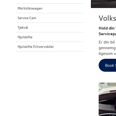
MinVolkswagen
Volks
Service Cam
Tjekvik
Hold din
Servicep
Hjulskifte
Er din bi
Hjulskifte Erhvervsbiler
gennemgåe
ligesom v
Book t