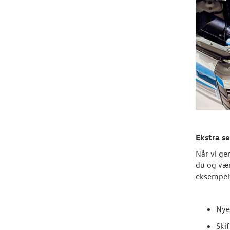
Ekstra se
Når vi ge
du og vær
eksempelv
Nye
Ski