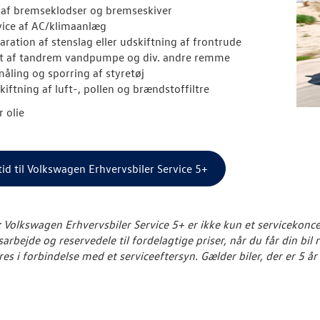
t af bremseklodser og bremseskiver
vice af AC/klimaanlæg
aration af stenslag eller udskiftning af frontrude
ft af tandrem vandpumpe og div. andre remme
åling og sporring af styretøj
kiftning af luft-, pollen og brændstoffiltre
r olie
id til Volkswagen Erhvervsbiler Service 5+
Volkswagen Erhvervsbiler Service 5+ er ikke kun et servicekoncept.
arbejde og reservedele til fordelagtige priser, når du får din bi
res i forbindelse med et serviceeftersyn.
Gælder biler, der er 5 år 