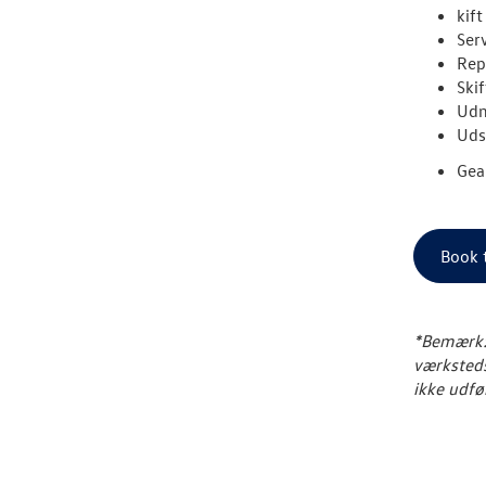
kif
Ser
Rep
Ski
Udm
Uds
Gea
Book t
*Bemærk: 
værksteds
ikke udfø