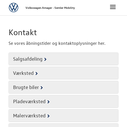
Volkswagen
Toggle
Volkswagen Amager - Semler Mobility
naviga
FORSIDE
Kontakt
NYE PERSONBI
Se vores åbningstider og kontaktoplysninger her.
NYE VAREBILER
Salgsafdeling
BRUGTE BILER
Værksted
VÆRKSTED
Brugte biler
SKADECENTER
Pladeværksted
TILBEHØR
Malerværksted