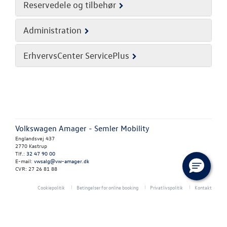
RESERVEDELE
Reservedele og tilbehør
NYHEDER
Administration
ErhvervsCenter ServicePlus
OM OS
Personale
Kontakt
Forbrugerkla
Volkswagen Amager - Semler Mobility
Englandsvej 437
2770 Kastrup
Betingelser
Tlf.:
32 47 90 00
E-mail:
vwsalg@vw-amager.dk
CVR: 27 26 81 88
Samtykke
Cookiepolitik
Betingelser for online booking
Privatlivspolitik
Kontakt
JOB OG KARRI