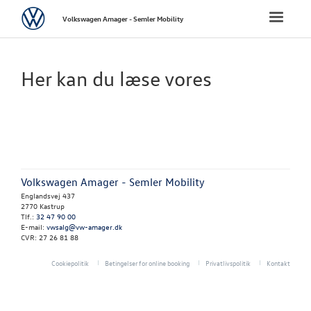
Volkswagen
Toggle
Volkswagen Amager - Semler Mobility
naviga
FORSIDE
Her kan du læse vores
NYE PERSONBI
NYE VAREBILER
BRUGTE BILER
Volkswagen Amager - Semler Mobility
Englandsvej 437
VÆRKSTED
2770 Kastrup
Tlf.:
32 47 90 00
E-mail:
vwsalg@vw-amager.dk
CVR: 27 26 81 88
SKADECENTER
Cookiepolitik
Betingelser for online booking
Privatlivspolitik
Kontakt
TILBEHØR