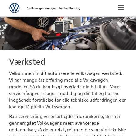
Volkswagen
Toggle
Volkswagen Amager - Semler Mobility
naviga
FORSIDE
NYE PERSONBI
NYE VAREBILER
Værksted
BRUGTE BILER
Velkommen til dit autoriserede Volkswagen værksted.
Vi har mange års erfaring med alle Volkswagen
modeller. Så du kan trygt overlade din bil til os. Vores
VÆRKSTED
servicerådgivere tager imod dig og din bil og har en
indgående forståelse for alle tekniske udfordringer, der
Bestil tid på 
kan opstå på din Volkswagen.
Bag servicerådgiveren arbejder mekanikerne, der har
Koncepter og 
gennemgået Volkwagens mest avancerede
uddannelser, så de er udstyret med de seneste tekniske
Volkswagen Se