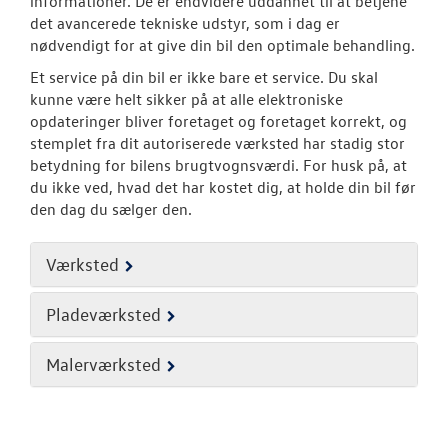
informationer. De er endvidere uddannet til at betjene
det avancerede tekniske udstyr, som i dag er
Service 5+ til e
nødvendigt for at give din bil den optimale behandling.
Volkswagen Er
Et service på din bil er ikke bare et service. Du skal
Service 5+
kunne være helt sikker på at alle elektroniske
opdateringer bliver foretaget og foretaget korrekt, og
Serviceabonn
stemplet fra dit autoriserede værksted har stadig stor
betydning for bilens brugtvognsværdi. For husk på, at
Softwareopda
du ikke ved, hvad det har kostet dig, at holde din bil før
den dag du sælger den.
Velkomstpakke 
Værksted
VW Connect
MinVolkswage
Pladeværksted
Service Cam
Malerværksted
Tjekvik
Hjulskifte