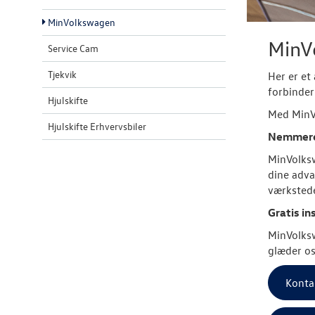
MinVolkswagen
MinVo
Service Cam
Tjekvik
Her er et 
forbinder
Hjulskifte
Med MinVo
Hjulskifte Erhvervsbiler
Nemmere 
MinVolksw
dine adva
værkstede
Gratis in
MinVolksw
glæder os
Konta