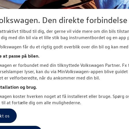
lkswagen. Den direkte forbindelse 
attraktivt tilbud til dig, der gerne vil vide mere om din bils tils
 dig med din bil via et lille stik bag instrumentbordet og en app
lkswagen får du et rigtig godt overblik over din bil og kan med f
at passe på bilen.
agen er forbundet med din tilknyttede Volkswagen Partner. Fx får 
rselslamper lyser, kan du via MinVolkswagen-appen blive guidet 
t er velforberedte, når du ankommer med din bil.
stallation og brug.
agen koster hverken noget at få installeret eller bruge. Spør
 til at fortælle dig om alle mulighederne.
kt os