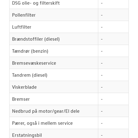
DSG olie- og filterskift
-
Pollenfilter
-
Luftfilter
-
Brændstoffiler (diesel)
-
Tændrør (benzin)
-
Bremsevæskeservice
-
Tandrem (diesel)
-
Viskerblade
-
Bremser
-
Nedbrud på motor/gear/El dele
-
Pærer, også i mellem service
-
Erstatningsbil
-