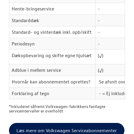
Hente-bringeservice
-
Standarddæk
-
Standard- og vinterdæk inkl. opb/skift
-
Periodesyn
-
Dækopbevaring og skifte egne hjulsæt
(
√
)
Adblue i mellem service
(
√
)
Hvornår kan abonnementet oprettes?
Se afsnit ovenfo
Forklaring af tegn
- = Ej inkluderet
*
Inkluderet såfremt Volkswagen-fabrikkens fastlagte
serviceintervaller er overholdt
Læs mere om Volkswagen Serviceabonnementer