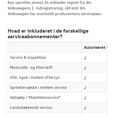
Kan oprettes senest 24 måneder regnet fra din
Volkswagens 1. indregistrering, såfremt din
Hjulskifte Erh
Volkswagen har overholdt producentens serviceplan.
SKADECENTER
Hvad er inkluderet i de forskellige
serviceabonnementer?
TILBEHØR
Autoriseret Ba
RESERVEDELE
Service & Inspektion
√
NYHEDER
Motorolie- og filterskift
√
OM OS
Olie, også i mellem eftersyn
√
Sprinklervæske i mellem service
√
JOB OG KARRI
Vejhjælp / Mobilitetsservice*
√
Landsdækkende service
√