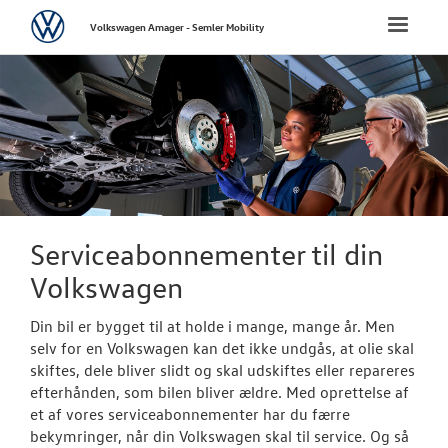
Volkswagen
Toggle
Volkswagen Amager - Semler Mobility
naviga
FORSIDE
NYE PERSONBI
NYE VAREBILER
BRUGTE BILER
Serviceabonnementer til din
Volkswagen
VÆRKSTED
Din bil er bygget til at holde i mange, mange år. Men
Bestil tid på 
selv for en Volkswagen kan det ikke undgås, at olie skal
skiftes, dele bliver slidt og skal udskiftes eller repareres
Koncepter og 
efterhånden, som bilen bliver ældre. Med oprettelse af
et af vores serviceabonnementer har du færre
Volkswagen Se
bekymringer, når din Volkswagen skal til service. Og så