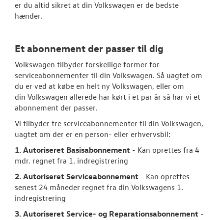
er du altid sikret at din Volkswagen er de bedste
Service 5+ til e
hænder.
Volkswagen Er
Service 5+
Et abonnement der passer til dig
Volkswagen tilbyder forskellige former for
Serviceabonn
serviceabonnementer til din Volkswagen. Så uagtet om
du er ved at købe en helt ny Volkswagen, eller om
Softwareopda
din Volkswagen allerede har kørt i et par år så har vi et
abonnement der passer.
Velkomstpakke 
Vi tilbyder tre serviceabonnementer til din Volkswagen,
VW Connect
uagtet om der er en person- eller erhvervsbil:
1. Autoriseret Basisabonnement
- Kan oprettes fra 4
MinVolkswage
mdr. regnet fra 1. indregistrering
Service Cam
2. Autoriseret Serviceabonnement
- Kan oprettes
senest 24 måneder regnet fra din Volkswagens 1.
Tjekvik
indregistrering
3. Autoriseret Service- og Reparationsabonnement
-
Hjulskifte