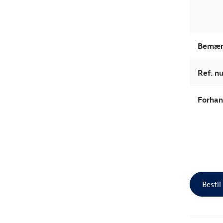
Bemær
Ref. 
Forhan
Bestil