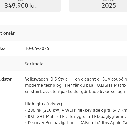
349.900 kr.
2025
tionsår
-
to
10-04-2025
Sortmetal
udstyr
Volkswagen ID.5 Style+ – en elegant el-SUV coupé 
moderne teknologi. Her får du bl.a. IQ.LIGHT Matri
en stærk assistentpakke der gør både bykørsel og m
Highlights (udstyr)
• 286 hk (210 kW) + WLTP rækkevidde op til 547 k
• IQ.LIGHT Matrix LED-forlygter + LED baglygter m.
• Discover Pro navigation + DAB+ + trådløs Apple C