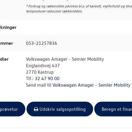
* Forbrug og rækkevidde påvirkes bl.a. af kørestil, vejrforhold og tilv
temperaturer reducerer rækkevidden.
kninger
nummer
053-21257836
dler
Volkswagen Amager - Semler Mobility
Englandsvej 437
2770 Kastrup
Tlf.:
32 47 90 00
Send mail til
Volkswagen Amager - Semler Mobility
 prøvetur
Udskriv salgsopstilling
Beregn et fina