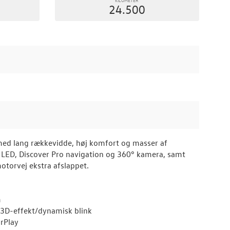
24.500
med lang rækkevidde, høj komfort og masser af
x LED, Discover Pro navigation og 360° kamera, samt
otorvej ekstra afslappet.
m
 3D-effekt/dynamisk blink
arPlay