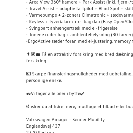
• Area View 360° kamera + Park Assist (inkl. fjern-/
• Travel Assist + adaptiv fartpilot + Blind Spot + s
• Varmepumpe + 2-zoners Climatronic + sædevarm
• Keyless + tyverialarm + el-bagklap (Easy Open/Clo
• Svingbart anhængertræk med el-frigørelse
• Tonede ruder bag + ambientebelysning (30 farver)
•ErgoActive sæder foran med el-justering,memory
👨🏽‍💼 Få en attraktiv forsikring med bred dækni
forsikring.
💶 Skarpe finansieringsmuligheder med udbetaling, 
personlige ønske.
🚗Vi tager alle biler i bytte✔️
Ønsker du at høre mere, modtage et tilbud eller bo
Volkswagen Amager - Semler Mobility
Englandsvej 437
2770 Kastrup