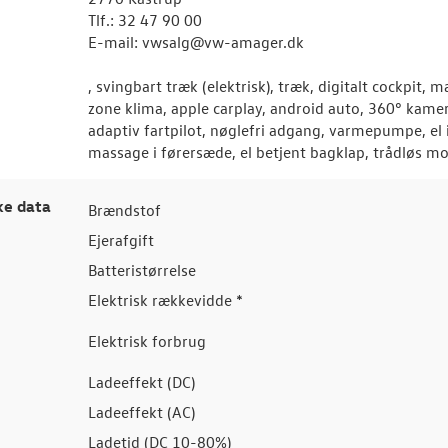
Tlf.: 32 47 90 00
E-mail: vwsalg@vw-amager.dk
, svingbart træk (elektrisk), træk, digitalt cockpit, m
zone klima, apple carplay, android auto, 360° kamer
adaptiv fartpilot, nøglefri adgang, varmepumpe, el 
massage i førersæde, el betjent bagklap, trådløs m
ke data
Brændstof
Ejerafgift
Batteristørrelse
Elektrisk rækkevidde *
Elektrisk forbrug
Ladeeffekt (DC)
Ladeeffekt (AC)
Ladetid (DC 10-80%)