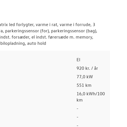
atrix led forlygter, varme i rat, varme i forrude, 3
a, parkeringssensor (for), parkeringssensor (bag),
indst. forsæder, el indst. førersæde m. memory,
obilopladning, auto hold
El
920 kr. / år
77,0 kW
551 km
16,0 kWh/100
km
-
-
-