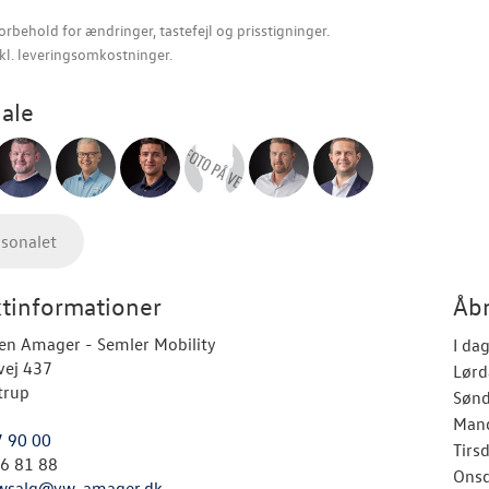
orbehold for ændringer, tastefejl og prisstigninger.
nkl. leveringsomkostninger.
ale
rsonalet
tinformationer
Åbn
en Amager - Semler Mobility
I da
vej 437
Lørd
trup
Søn
Man
7 90 00
Tirs
26 81 88
Ons
wsalg@vw-amager.dk