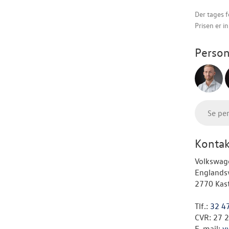
Der tages f
Prisen er i
Person
Se pe
Kontak
Volkswag
Englands
2770 Kas
Tlf.:
32 4
CVR: 27 
E-mail:
v