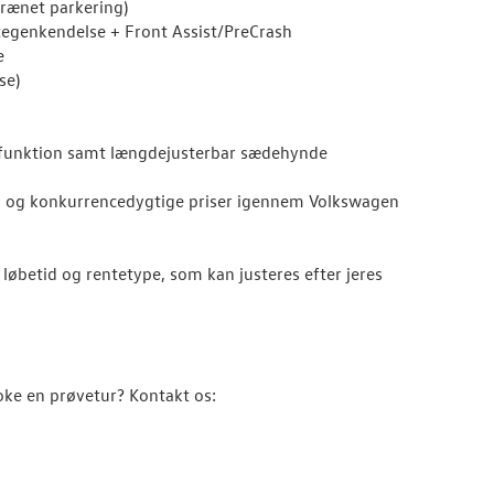
trænet parkering)
kiltegenkendelse + Front Assist/PreCrash
e
se)
 funktion samt længdejusterbar sædehynde
ng og konkurrencedygtige priser igennem Volkswagen
løbetid og rentetype, som kan justeres efter jeres
oke en prøvetur? Kontakt os: