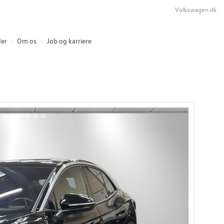
Volkswagen.dk
er
Om os
Job og karriere
5
16
17
18
19
20
21