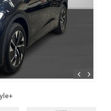
yle+
KILOMETER