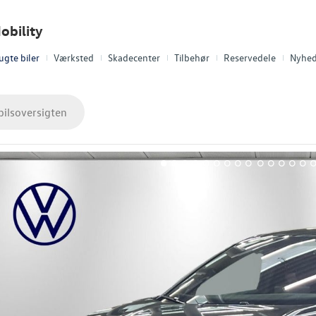
obility
ugte biler
Værksted
Skadecenter
Tilbehør
Reservedele
Nyhed
bilsoversigten
1
2
3
4
5
6
7
8
9
10
11
12
13
14
1