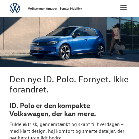
Volkswagen
Toggle
Volkswagen Amager - Semler Mobility
naviga
FORSIDE
NYE PERSONBI
Bestil prøvetu
Book en salgs
Den nye ID. Polo. Fornyet. Ikke
Byg din Volks
forandret.
Privatleasing
ID. Polo er den kompakte
Finansiering
Volkswagen, der kan mere.
Fuldelektrisk, gennemtænkt og skabt til hverdagen –
Elektrisk Volks
med klart design, høj komfort og smarte detaljer, der
gør køreturen lidt bedre.
Modeller