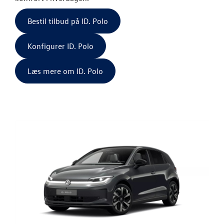
Den nye Tigua
Bestil tilbud på ID. Polo
Garanti
Konfigurer ID. Polo
NYE VAREBILER
Læs mere om ID. Polo
BRUGTE BILER
VÆRKSTED
SKADECENTER
TILBEHØR
RESERVEDELE
NYHEDER