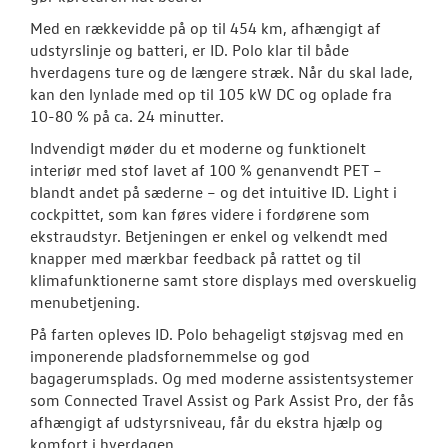
Med en rækkevidde på op til 454 km, afhængigt af
ID.3 Neo
udstyrslinje og batteri, er ID. Polo klar til både
hverdagens ture og de længere stræk. Når du skal lade,
ID.4
kan den lynlade med op til 105 kW DC og oplade fra
10-80 % på ca. 24 minutter.
ID.5
Indvendigt møder du et moderne og funktionelt
interiør med stof lavet af 100 % genanvendt PET –
T-Roc
blandt andet på sæderne – og det intuitive ID. Light i
cockpittet, som kan føres videre i fordørene som
ID. Buzz
ekstraudstyr. Betjeningen er enkel og velkendt med
knapper med mærkbar feedback på rattet og til
Aktuelle kam
klimafunktionerne samt store displays med overskuelig
menubetjening.
ID. Polo
På farten opleves ID. Polo behageligt støjsvag med en
ID.7 og ID.7 T
imponerende pladsfornemmelse og god
bagagerumsplads. Og med moderne assistentsystemer
Pendlerleasin
som Connected Travel Assist og Park Assist Pro, der fås
afhængigt af udstyrsniveau, får du ekstra hjælp og
ID. Cross
komfort i hverdagen.