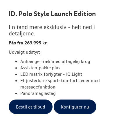
ID. Polo Style Launch Edition
OM OS
En tand mere eksklusiv - helt ned i
JOB OG KARRI
detaljerne.
Fås fra 269.995 kr.
Udvalgt udstyr:
Anhængertræk med aftagelig krog
Assistentpakke plus
LED matrix forlygter - IQ.Light
El-justerbare sportskomfortsæder med
massagefunktion
Panoramaglastag
Bestil et tilbud
Konfigurer nu