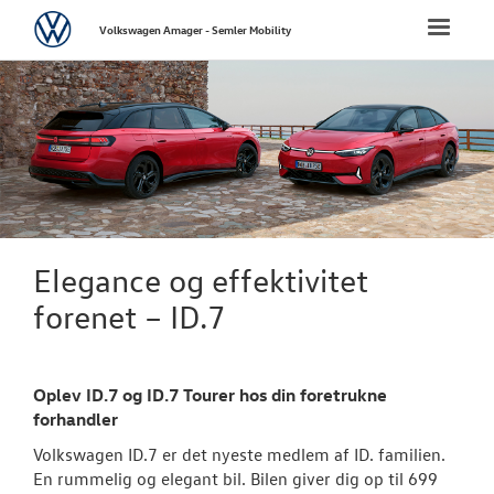
Volkswagen
Toggle
Volkswagen Amager - Semler Mobility
naviga
FORSIDE
NYE PERSONBI
Bestil prøvetu
Book en salgs
Elegance og effektivitet
Byg din Volks
forenet – ID.7
Privatleasing
Oplev ID.7 og ID.7 Tourer hos din foretrukne
Finansiering
forhandler
Elektrisk Volks
Volkswagen ID.7 er det nyeste medlem af ID. familien.
En rummelig og elegant bil. Bilen giver dig op til 699
Modeller