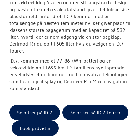
km rækkevidde på vejen og med sit langstrakte design
og næsten tre meters akselafstand giver det luksuriøse
ID.3 Neo
pladsforhold i interiøret. ID.7 kommer med en
totallængde på næsten fem meter hvilket giver plads til
ID.4
klassens største bagagerum med en kapacitet på 532
liter, hvortil der er nem adgang via en stor bagklap.
ID.5
Derimod får du op til 605 liter hvis du vælger en ID.7
Tourer.
T-Roc
ID.7, kommer med et 77-86 kWh-batteri og en
rækkevidde op til 699 km. ID. familiens nye topmodel
ID. Buzz
er veludstyret og kommer med innovative teknologier
som head-up-display og Discover Pro Max-navigation
Aktuelle kam
som standard.
ID. Polo
ID.7 og ID.7 T
Se priser på ID.7
Se priser på ID.7 Tourer
Pendlerleasin
Book prøvetur
ID. Cross