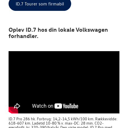
ID.7 Tourer som firmabil
Oplev ID.7 hos din lokale Volkswagen
forhandler.
ID.7 Pro 286 hk. Forbrug: 14,2-14,5 kWh/100 km. Rækkevidde:
618-607 km. Ladetid 10-80 % v. max-DC: 28 min. CO2-
ejerafgift: kr. 370-390/halvår. Den viste model: ID.7 Pro med