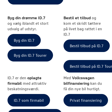
Byg din drømme ID.7
Bestil et tilbud
og
og vælg iblandt et stort
kom et skridt tættere
udvalg af udstyr.
på livet bag rattet i en
ID.7
Byg din ID.7
Bestil tilbud på ID.7
Byg din ID.7 Tourer
Bestil tilbud på ID.7 Tou
ID.7 er den
oplagte
Med
Volkswagen
firmabil
med attraktiv
bilfinansiering
kan du
beskatningsværdi.
få din nye bil hurtigt.
ID.7 som firmabil
Privat finansiering