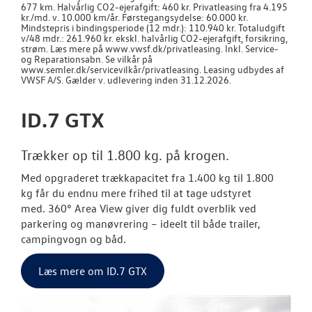
677 km. Halvårlig CO2-ejerafgift: 460 kr. Privatleasing fra 4.195
kr./md. v. 10.000 km/år. Førstegangsydelse: 60.000 kr.
Mindstepris i bindingsperiode (12 mdr.): 110.940 kr. Totaludgift
OM OS
v/48 mdr.: 261.960 kr. ekskl. halvårlig CO2-ejerafgift, forsikring,
strøm. Læs mere på www.vwsf.dk/privatleasing. Inkl. Service-
og Reparationsabn. Se vilkår på
www.semler.dk/servicevilkår/privatleasing. Leasing udbydes af
JOB OG KARRI
VWSF A/S. Gælder v. udlevering inden 31.12.2026.
ID.7 GTX
Trækker op til 1.800 kg. på krogen.
Med opgraderet trækkapacitet fra
1.400 kg til 1.800
kg
får du endnu mere frihed til at tage udstyret
med.
360° Area View
giver dig fuldt overblik ved
parkering og manøvrering – ideelt til både trailer,
campingvogn og båd.
Læs mere om ID.7 GTX