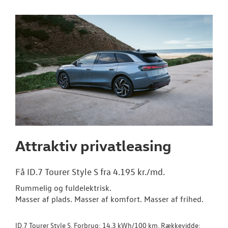
Den nye Tigua
Garanti
NYE VAREBILER
BRUGTE BILER
VÆRKSTED
Attraktiv privatleasing
SKADECENTER
Få ID.7 Tourer Style S fra 4.195 kr./md.
TILBEHØR
Rummelig og fuldelektrisk.
Masser af plads. Masser af komfort. Masser af frihed.
RESERVEDELE
ID.7 Tourer Style S. Forbrug: 14,3 kWh/100 km. Rækkevidde:
NYHEDER