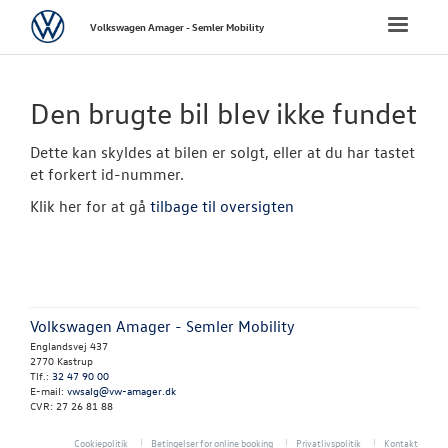
Volkswagen
Toggle
Volkswagen Amager - Semler Mobility
naviga
FORSIDE
Den brugte bil blev ikke fundet
NYE PERSONBI
Dette kan skyldes at bilen er solgt, eller at du har tastet
et forkert id-nummer.
NYE VAREBILER
Klik her for at gå
tilbage til oversigten
BRUGTE BILER
Brugtbilsvurd
Volkswagen Amager - Semler Mobility
Finansiering
Englandsvej 437
2770 Kastrup
Brugtbilsafdel
Tlf.:
32 47 90 00
E-mail:
vwsalg@vw-amager.dk
CVR: 27 26 81 88
Garantiordnin
Cookiepolitik
Betingelser for online booking
Privatlivspolitik
Kontakt