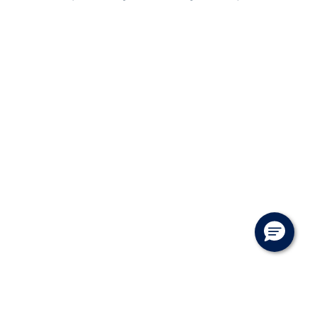
VÆRKSTED
SKADECENTER
TILBEHØR
RESERVEDELE
NYHEDER
OM OS
JOB OG KARRI