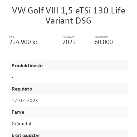
VÆRKSTED
VW Golf VIII 1,5 eTSi 130 Life
Variant DSG
SKADECENTER
PRIS
MODELÅR
KILOMETER
TILBEHØR
234.900 kr.
2023
60.000
RESERVEDELE
Produktionsår
NYHEDER
-
OM OS
Reg.dato
17-02-2023
JOB OG KARRI
Farve
Gråmetal
Ekstraudstyr