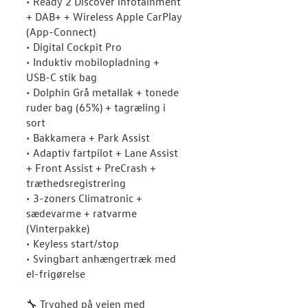
• Ready 2 Discover infotainment
+ DAB+ + Wireless Apple CarPlay
(App-Connect)
• Digital Cockpit Pro
• Induktiv mobilopladning +
USB-C stik bag
• Dolphin Grå metallak + tonede
ruder bag (65%) + tagræling i
sort
• Bakkamera + Park Assist
• Adaptiv fartpilot + Lane Assist
+ Front Assist + PreCrash +
træthedsregistrering
• 3-zoners Climatronic +
sædevarme + ratvarme
(Vinterpakke)
• Keyless start/stop
• Svingbart anhængertræk med
el-frigørelse
🔧 Tryghed på vejen med