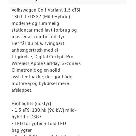
Volkswagen Golf Variant 1.5 eTSI
130 Life DSG7 (Mild Hybrid) –
moderne og rummelig
stationcar med lavt forbrug og
masser af komfortudstyr.
Her får du bl.a. svingbart
anhængertræk med el-
frigørelse, Digital Cockpit Pro,
Wireless Apple CarPlay, 3-zoners
Climatronic og en solid
assistentpakke, der gør både
motorvej og bykørsel mere
afslappet.
Highlights (udstyr)
• 1.5 eTSI 130 hk (96 kW) mild-
hybrid + DSG7
• LED forlygter + fuld LED
baglygter