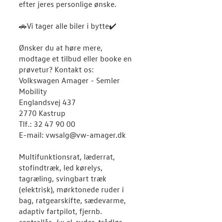
efter jeres personlige ønske.
🚗Vi tager alle biler i bytte✔️
Ønsker du at høre mere,
modtage et tilbud eller booke en
prøvetur? Kontakt os:
Volkswagen Amager - Semler
Mobility
Englandsvej 437
2770 Kastrup
Tlf.: 32 47 90 00
E-mail: vwsalg@vw-amager.dk
Multifunktionsrat, læderrat,
stofindtræk, led kørelys,
tagræling, svingbart træk
(elektrisk), mørktonede ruder i
bag, ratgearskifte, sædevarme,
adaptiv fartpilot, fjernb.