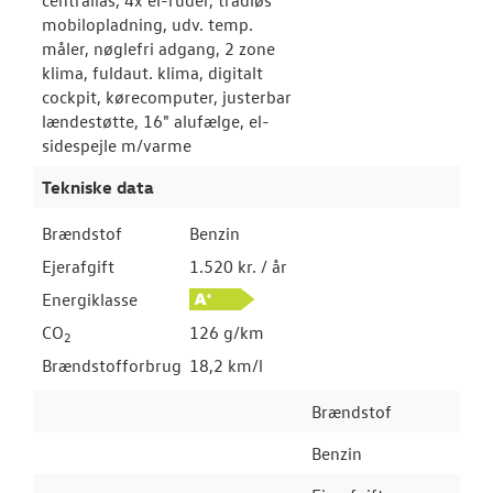
centrallås, 4x el-ruder, trådløs
mobilopladning, udv. temp.
måler, nøglefri adgang, 2 zone
klima, fuldaut. klima, digitalt
cockpit, kørecomputer, justerbar
lændestøtte, 16" alufælge, el-
sidespejle m/varme
Tekniske data
Brændstof
Benzin
Ejerafgift
1.520 kr. / år
Energiklasse
CO
126 g/km
2
Brændstofforbrug
18,2 km/l
Brændstof
Benzin